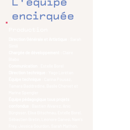
L'équipe
encirquée
Production
Direction Générale et Artistique
: Sarah
Simili
Chargée de développement :
Claire
Blabo
Communication
: Estelle Borel
Direction technique
: Yago Lorétan
Équipe technique
: Carina Pousaz,
Tamara Baddredine, Basile Chervet et
Marine Spengler
Équipe pédagogique tous projets
confondus
: Bastien Alvarez, Anic
Bürgisser, Elisa Bitschnau, Estelle Borel,
Sébastien Bretin, Léonore Danesi, Nam’s
Frey, Jessica Gourdon, Sarah Mathon,