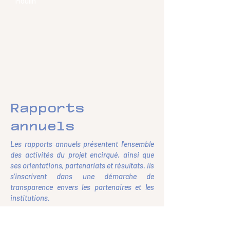
Moulin
Rapports
Les
annuels
partenaire
Les rapports annuels présentent l’ensemble
des activités du projet encirqué, ainsi que
s
ses orientations, partenariats et résultats. Ils
s’inscrivent dans une démarche de
encirqués
transparence envers les partenaires et les
institutions.
Co-productions
Rapport Annuel
2024 - 2025