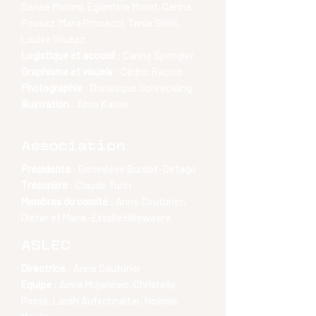
Danaé Morard, Églantine Moret, Carina
Pousaz, Mara Procacci, Tania Simili,
Louise Voutaz
Logistique et accueil
: Carine Spengler
Graphisme et visuels
: Cédric Raccio
Photographie
: Dominique Schreckling
Illustration
: Alma Kaiser
Association
Présidente
: Geneviève Burdet-Defago
Trésorière
: Claude Turin
Membres du comité
: Anne Couturier,
Dieter et Marie-Estelle Hillewaere
ASLEC
Directrice
: Anne Couturier
Equipe :
Amra Mujanovic, Christelle
Posse, Larah Aufschnaiter, Noémie