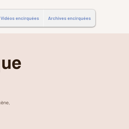
Vidéos encirquées
Archives encirquées
que
cène,