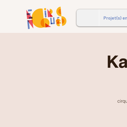
Projet(s) e
Ka
cirq