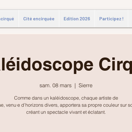
ncirqué
Cité encirquée
Edition 2026
Participez !
léidoscope Cir
sam. 08 mars
  |  
Sierre
Comme dans un kaléidoscope, chaque artiste de
ue, venu·e d’horizons divers, apportera sa propre couleur sur s
créant un spectacle vivant et éclatant.